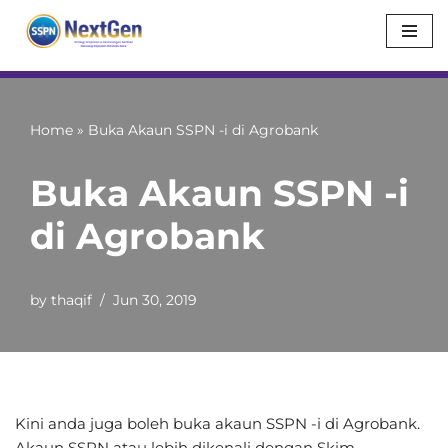
Skip
to
content
Home
»
Buka Akaun SSPN -i di Agrobank
Buka Akaun SSPN -i
di Agrobank
by
thaqif
Jun 30, 2019
Kini anda juga boleh buka akaun SSPN -i di Agrobank.
Akaun SSPN atau lebih dikenali dengan Skim