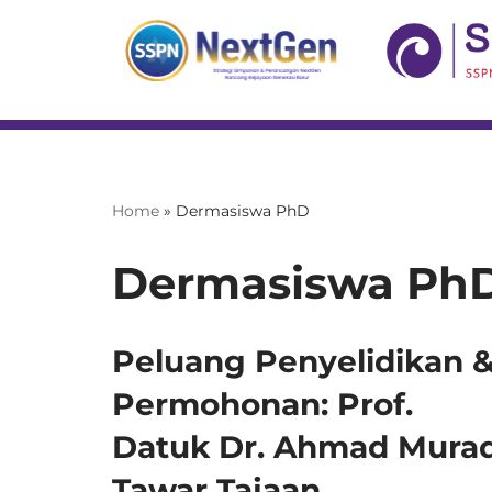
Skip
to
content
Home
»
Dermasiswa PhD
Dermasiswa Ph
Peluang Penyelidikan 
Permohonan: Prof.
Datuk Dr. Ahmad Mura
Tawar Tajaan