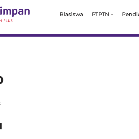
Biasiswa
PTPTN
Pendi
D
&
d