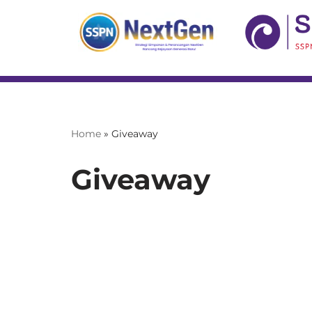
Skip
to
content
Home
»
Giveaway
Giveaway