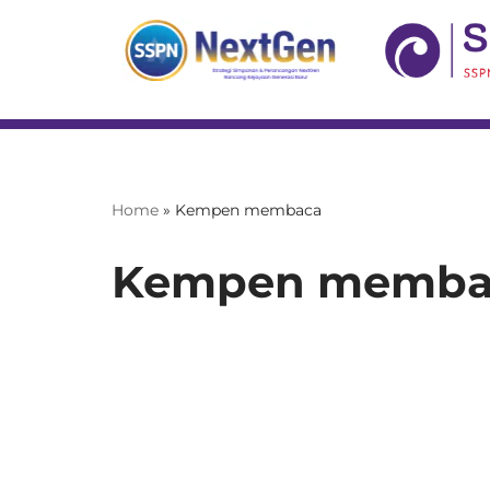
Skip
to
content
Home
»
Kempen membaca
Kempen memba