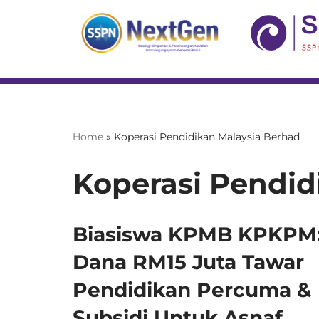
Skip
to
content
Home
»
Koperasi Pendidikan Malaysia Berhad
Koperasi Pendid
Biasiswa KPMB KPKPM
Dana RM15 Juta Tawar
Pendidikan Percuma &
Subsidi Untuk Asnaf