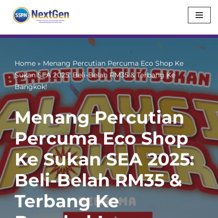
Skip
to
content
Home
»
Menang Percutian Percuma Eco Shop Ke
Sukan SEA 2025: Beli-Belah RM35 & Terbang Ke
Bangkok!
Menang Percutian
Percuma Eco Shop
Ke Sukan SEA 2025:
Beli-Belah RM35 &
Terbang Ke