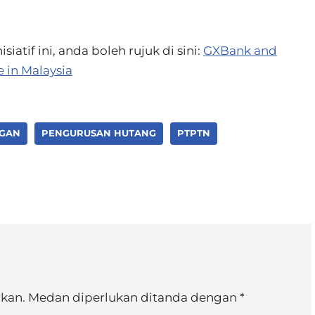
atif ini, anda boleh rujuk di sini:
GXBank and
e in Malaysia
NGAN
PENGURUSAN HUTANG
PTPTN
rkan.
Medan diperlukan ditanda dengan
*