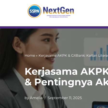
Skip
to
content
Home
»
Kerjasama AKPK & GXBank: Kaitan Liter
Kerjasama AKPK 
& Pentingnya A
by
Amelia
September 11, 2025