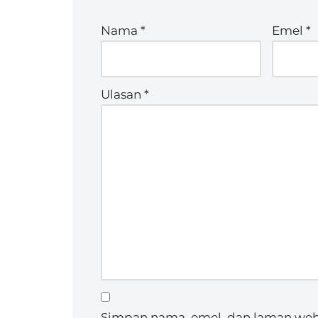
Nama
*
Emel
*
Ulasan
*
Simpan nama, emel, dan laman web 