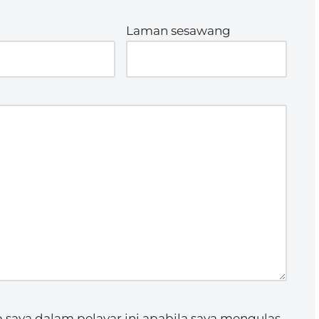
Laman sesawang
saya dalam pelayar ini apabila saya mengulas