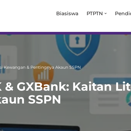
Biasiswa
PTPTN
Pendi
asi Kewangan & Pentingnya Akaun SSPN
& GXBank: Kaitan Li
kaun SSPN