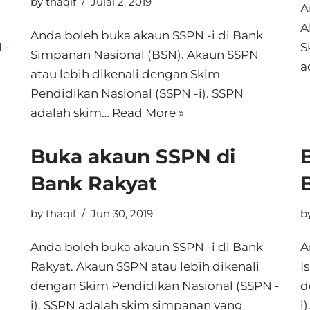
by
thaqif
Julai 2, 2019
A
A
Anda boleh buka akaun SSPN -i di Bank
 -
S
Simpanan Nasional (BSN). Akaun SSPN
a
atau lebih dikenali dengan Skim
Pendidikan Nasional (SSPN -i). SSPN
adalah skim…
Read More »
Buka akaun SSPN di
Bank Rakyat
by
thaqif
Jun 30, 2019
b
Anda boleh buka akaun SSPN -i di Bank
A
Rakyat. Akaun SSPN atau lebih dikenali
I
dengan Skim Pendidikan Nasional (SSPN -
d
i). SSPN adalah skim simpanan yang
i