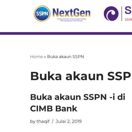
Skip
to
content
Home
»
Buka akaun SSPN
Buka akaun SS
Buka akaun SSPN -i di
CIMB Bank
by
thaqif
Julai 2, 2019