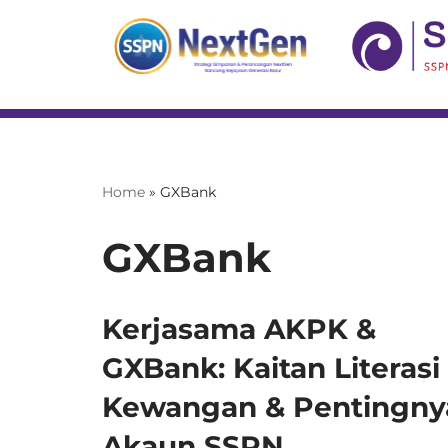
Skip
to
content
Home
»
GXBank
GXBank
Kerjasama AKPK &
GXBank: Kaitan Literasi
Kewangan & Pentingny
Akaun SSPN